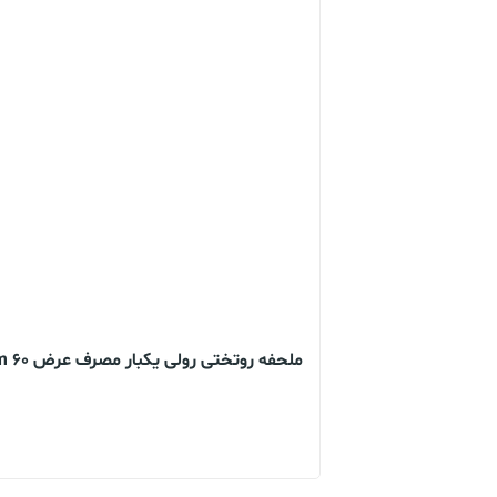
ملحفه روتختی رولی یکبار مصرف عرض 60 cm طول 20 متر بسته 10 عددی