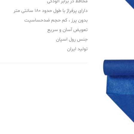
محافظ در برابر آلودگی
آرایشی و
سایر محصولات
سایر محصولات
دارای پرفراژ با طول حدود 180 سانتی متر
بدون پرز ، کم حجم ضدحساسیت
محصولات مصرفی زنان و زایمان
محصولات مصرفی زنان و زایمان
سلامتی
تعویض آسان و سریع
و هتلینگ
جنس رول اسپان
تولید ایران
اهی
شکی
اضافه کردن به سبد خرید