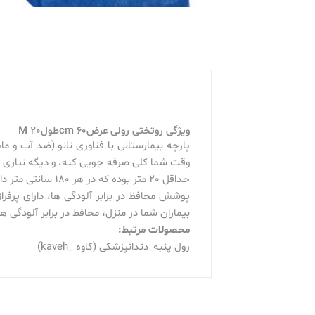
ویژگی روتختی رولی عرض60 cmطول20 M
پارچه بیمارستانی با فناوری نانو (ضد آب و
وقت شما کلی صرفه جویی کنه، و دیگه نیازی به
حداقل 20 متر بوده که در هر 180 سانتی متر دارای پرفراژ می باشد.
بیماران شما در منزل، محافظ در برابر آلودگی ه
محصولات مرتبط:
رول پنبه_دندانپزشکی (کاوه _kaveh)