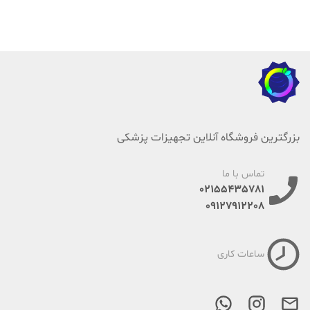
بزرگترین فروشگاه آنلاین تجهیزات پزشکی
تماس با ما
02155435781
09127912208
ساعات کاری