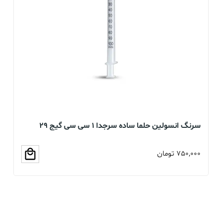
سرنگ انسولین حلما ساده سرجدا 1 سی سی گیج 29
بسته 60 عددی
عد
750,000
تومان
00