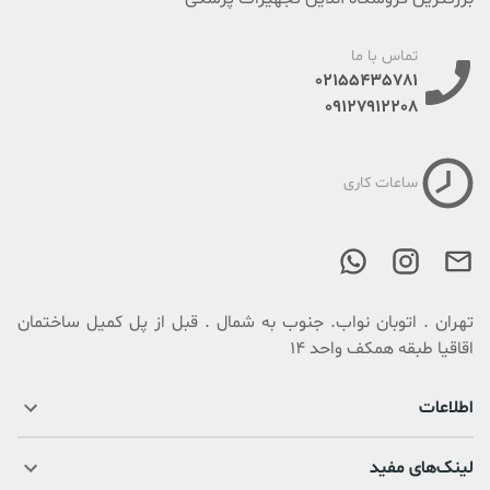
تماس با ما
02155435781
09127912208
ساعات کاری
تهران . اتوبان نواب. جنوب به شمال . قبل از پل کمیل ساختمان
اقاقیا طبقه همکف واحد 14
اطلاعات
لینک‌های مفید