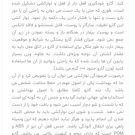
کند. گارو خونگیری قفل دار از قفل و نوارکشی تشکیل شده
است، طوری که حتی با یک دست می توان به راحتی آن را دور
بازو بست و تنها با فشار دادن یک دکمه باز نمود. نوار کشی
این گارو لطیف، سازگار با پوست، قابل شستشو و فاقد لاتکس
است و پوست بیمار در هنگام باز و بسته نمودن در زیر آن
جمع نمی شود. میزان فشار گارو بستگی به شرایط و موقعیت
بیمار دارد، به طور مثال برای استفاده از گارو در اتاق عمل باید به
مقدار کشش آن توجه ویژه‌ای داشت. به علاوه، وزن بسیار
پایین آن ها باعث شده که به راحتی بتوانید از آن ها استفاده
کنید (وزن گارو حدود ۱۰۰ گرم می باشد).
درصورت فرسودگی نوارکشی می توان آن را تعویض کرد و از آن
جا که بهداشت یکی از اصول مهم در حفظ سلامت شخص می
باشد رگ بند گارو کاملا مطابق با اصول بهداشتی و
استانداردهای جهانی تولید گردیده و جنس آن به گونه ای است
که با شست و شو دچار آسیب نمی شود و بافت خود را از دست
نمی دهد. شست و شوی این نوارکشی باید به محض کثیف
شدن آن انجام پذیرد و هرگز نباید اجازه دهیم که این وسیله
راهی برای انتقال آلودگی باشد. جنس قفل آن نیز از ABS و
POM است که دارای دوام و کیفیت بالایی می باشد. گارو