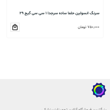
سرنگ انسولین حلما ساده سرجدا 1 سی سی گیج 29
بسته 60 عددی
عد
750,000
تومان
00
بزرگترین فروشگاه آنلاین تجهیزات پزشکی