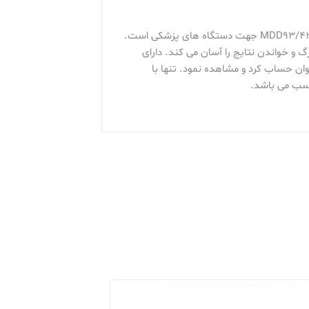
دیجیتال جامپر مدل JPD-HA100، این نوع فشارسنج دارای تاییدیه FDA آمریکا، CE اروپا بر پایه استاندار MDD93/42/EEC جهت دستگاه های پزشکی است.
و خواندن نتایج را آسان می کند. دارای
ن نتایج را می توان حساب کرد و مشاهده نمود. تنها با