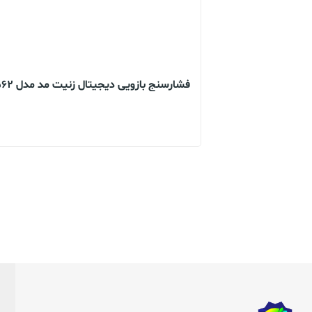
فشارسنج بازویی دیجیتال زنیت مد مدل LD_562