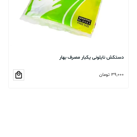
دستکش نایلونی یکبار مصرف بهار
دس
39,000
تومان
00