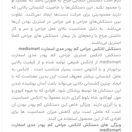
لازم است دستکش انتخابی جراح به‌ صورتی باشد که عملکرد او
را محدود نکند. این دستکش‌ها با خاصیت کشسانی بالایی که
دارند محدودیتی برای حرکت دست‌ها ایجاد نمی‌کنند. تفاوت
بین دستکش‌های جراحی و غیر جراحی در استریل بودن آن‌ها
می‌باشد. به دلیل حساسیت بالای عمل جراحی و سر و کار
داشتن جراح با زخم‌های باز بیمار، دستکش های جراحی کاملا
استریل می‌باشند.
دستکش لاتکس جراحی کم پودر مدی اسمارت medismart
دستکش لاتکس استریل جراحی کم پودر مدی اسمارت
medismart از لاتکس طبیعی تولید شده و از کیفیت بالایی
برخوردار و با آناتومی دست بسیار متناسب است . لاتکس به
عامل کشسانی بیشتر معروف است، این بدین معناست که با
ایجاد چنین کشسانی بالایی می‌تواند باعث آسان پوشیده شدن
این دستکش ها توسط پزشکان شود. افرادی که به میوه کیوی و
موز، آووکادو، شاه بلوط آلرژی دارند معمولاً به لاتکس حساسیت
و یا آلرژی دارند. ویژگی خاص این دستکش کم پودر بودن آن
است که عاملی است برای کاهش میزان حساسیت ها برای
افرادی که از این محصول استفاده می کنند.
ویژگی های دستکش لاتکس جراحی کم پودر مدی اسمارت
medismart