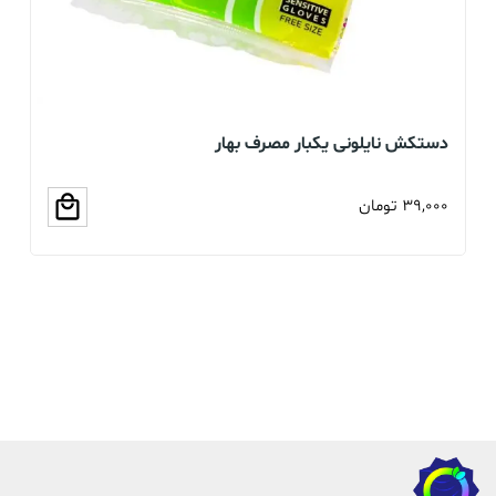
دستکش نایلونی یکبار مصرف بهار
دس
39,000
تومان
00