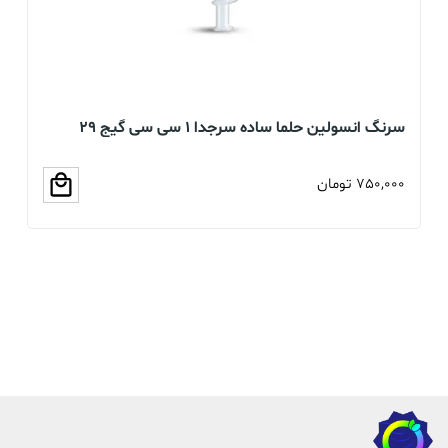
سرنگ انسولین حلما ساده سرجدا 1 سی سی گیج 29
بسته 60 عددی
عد
750,000
تومان
00