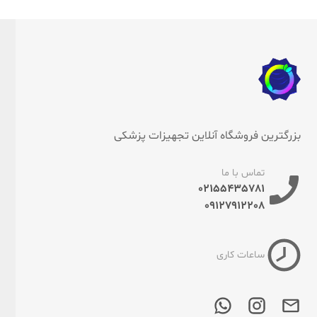
بزرگترین فروشگاه آنلاین تجهیزات پزشکی
تماس با ما
02155435781
09127912208
ساعات کاری