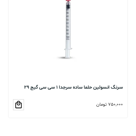
سرنگ انسولین حلما ساده سرجدا 1 سی سی گیج 29
بسته 60 عددی
عد
750,000
تومان
00