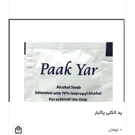
پد الکلی پاکیار
گا
0
تومان
0
ت