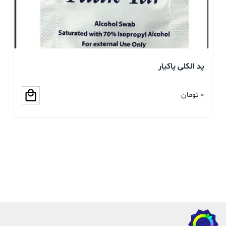
پد الکلی پاکیار
گا
0
تومان
0
ت