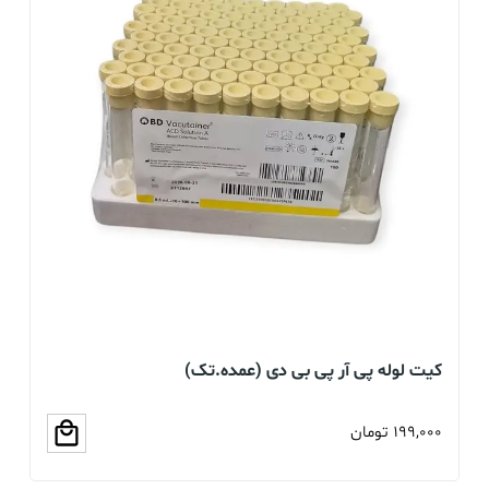
کیت لوله پی آر پی بی دی (عمده.تک)
لو
199,000
تومان
00