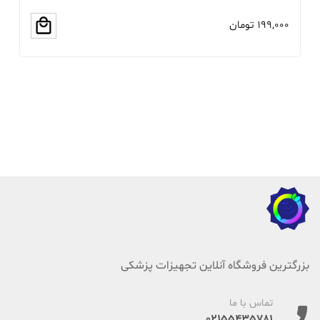
199,000
تومان
00
بزرگترین فروشگاه آنلاین تجهیزات پزشکی
تماس با ما
02155435781