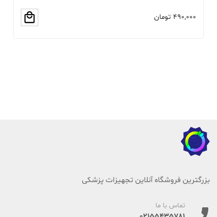
490,000
تومان
00
بزرگترین فروشگاه آنلاین تجهیزات پزشکی
تماس با ما
02155435781