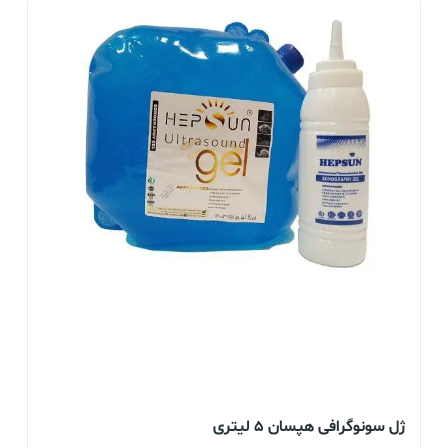
ژل سونوگرافی هپسان 5 لیتری
ژل