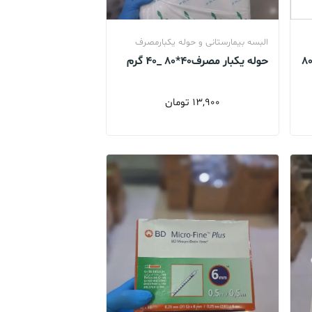
البسه بیمارستانی و حوله یکبارمصرف
لحفه کشدار یکبار مصرف 220*80
حوله یکبار مصرف40*80 _40 گرم
_بسته 100 عددی
13,900
تومان