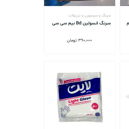
سرنگ و سرسوزن و تزریقات
م
سرنگ انسولین Bd نیم سی سی
(بسته 10 عددی) سرنگ بی دی
390,000
تومان