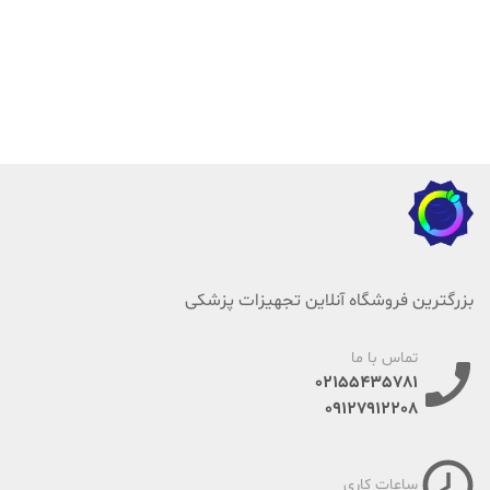
بزرگترین فروشگاه آنلاین تجهیزات پزشکی
تماس با ما
02155435781
09127912208
ساعات کاری