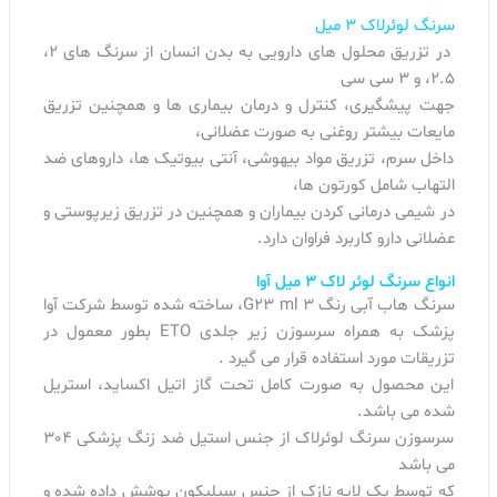
سرنگ لوئرلاک 3 میل
در تزریق محلول های دارویی به بدن انسان از سرنگ های 2،
2.5، و 3 سی سی
جهت پیشگیری، کنترل و درمان بیماری ها و همچنین تزریق
مایعات بیشتر روغنی به صورت عضلانی،
داخل سرم، تزریق مواد بیهوشی، آنتی بیوتیک ها، داروهای ضد
التهاب شامل کورتون ها،
در شیمی درمانی کردن بیماران و همچنین در تزریق زیرپوستی و
عضلانی دارو کاربرد فراوان دارد.
انواع سرنگ لوئر لاک 3 میل آوا
سرنگ هاب آبی رنگ G23 ml 3، ساخته شده توسط شرکت آوا
پزشک به همراه سرسوزن زیر جلدی ETO بطور معمول در
تزریقات مورد استفاده قرار می گیرد .
این محصول به صورت کامل تحت گاز اتیل اکساید، استریل
شده می باشد.
سرسوزن سرنگ لوئرلاک از جنس استیل ضد زنگ پزشکی 304
می باشد
که توسط یک لایه نازک از جنس سیلیکون پوشش داده شده و