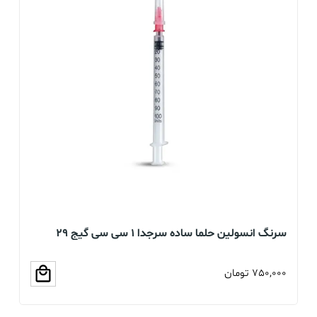
سرنگ انسولین حلما ساده سرجدا 1 سی سی گیج 29
بسته 60 عددی
عد
750,000
تومان
00