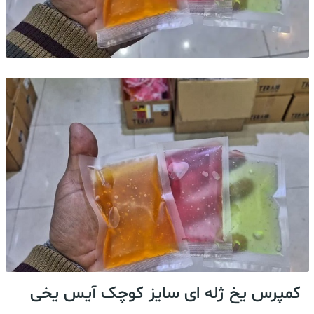
کمپرس یخ ژله ای سایز کوچک آیس یخی