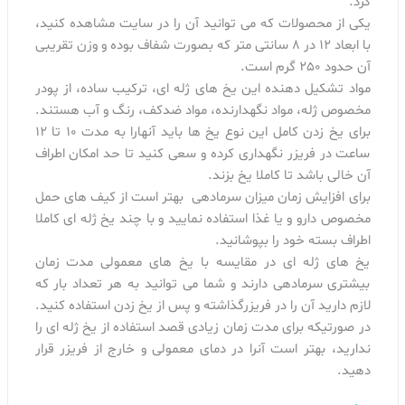
کرد.
یکی از محصولات که می توانید آن را در سایت مشاهده کنید،
با ابعاد 12 در 8 سانتی متر که بصورت شفاف بوده و وزن تقریبی
آن حدود 250 گرم است.
مواد تشکیل دهنده این یخ های ژله ای، ترکیب ساده، از پودر
مخصوص ژله، مواد نگهدارنده، مواد ضدکف، رنگ و آب هستند.
برای یخ زدن کامل این نوع یخ ها باید آنهارا به مدت 10 تا 12
ساعت در فریزر نگهداری کرده و سعی کنید تا حد امکان اطراف
آن خالی باشد تا کاملا یخ بزند.
برای افزایش زمان میزان سرمادهی بهتر است از کیف های حمل
مخصوص دارو و یا غذا استفاده نمایید و با چند یخ ژله ای کاملا
اطراف بسته خود را بپوشانید.
یخ های ژله ای در مقایسه با یخ های معمولی مدت زمان
بیشتری سرمادهی دارند و شما می توانید به هر تعداد بار که
لازم دارید آن را در فریزرگذاشته و پس از یخ زدن استفاده کنید.
در صورتیکه برای مدت زمان زیادی قصد استفاده از یخ ژله ای را
ندارید، بهتر است آنرا در دمای معمولی و خارج از فریزر قرار
دهید.