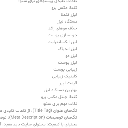
کلمات کلیدی پیشنهادی برای سئو:
کندلا مکس پرو
لیزر کندلا
دستگاه لیزر
حذف موهای زائد
جوانسازی پوست
لیزر الکساندرایت
لیزر اندیاگ
لیزر مو
لیزر پوست
زیبایی پوست
کلینیک زیبایی
قیمت لیزر
بهترین دستگاه لیزر
کندلا جنتل مکس پرو
نکات مهم برای سئو:
تگ‌های عنوان (Title Tag): از کلمات کلیدی هدفمند در تگ‌های عنوان هر صفحه استفاده کنید.
تگ‌های توضیحات (Meta Description): توضیحات مختصر و جذاب بنویسید که شامل کلمات کلیدی باشد.
محتوای با کیفیت: محتوای سایت باید مفید، آم