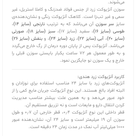
می‌شوند.
سوزن آنژیوکت زرد از جنس فولاد ضد‌زنگ و کاملا استریل، غیر
سمی و غیر تب‌زا است. کلاهک آنژیوکت رنگی و نشان‌دهنده‌ی
سایز
سر سوزن
آن می‌باشد که به ترتیب
نارنجی (سایز ۱۴)
،
طوسی (سایز ۱۶)
، سفید (سایز ۱۷)،
سبز (سایز ۱۸)
،
صورتی
(سایز ۲۰)
،
آبی (سایز ۲۲)
،
زرد (سایز ۲۴)
، و
بنفش (سایز ۲۶)
می‌باشد. آنژیوکت پس از پایان دوره درمان از رگ خارج می‌گردد
و به طور معمول هر ۷۲ ساعت یکبار بایستی سوزن قبلی را
خارج و یک سوزن نو جایگزین نمود.
کاربرد آنژیوکت زرد هندی:
آنژیوکت‌های زرد با سایز ۲۴ مناسب استفاده برای نوزادان و
البته افراد بالغ هستند. این نوع آنژیوکت جریان مایع کمی را از
خود عبور می‌دهد و به همین علت بیشتر مناسب مدیریت
کردن انتقال دارو و مایعات است و نه تزریق مستقیم آن.
قطر داخلی این نوع آنژیوکت ۰٫۴، قطر خارجی آن ۰٫۷ و طول
سوزن آن ۱۹ میلیمتر است و سایز ۲۴ آن، نشان‌دهنده عبور
۱۰۰۰ میلی‌لیتر آب نمک در مدت زمان ۲۴ دقیقه است.