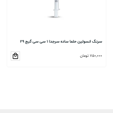
سرنگ انسولین حلما ساده سرجدا 1 سی سی گیج 29
بسته 60 عددی
عد
750,000
تومان
00