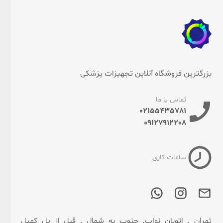
بزرگترین فروشگاه آنلاین تجهیزات پزشکی
تماس با ما
02155435781
09127912208
ساعات کاری
تهران . اتوبان نواب. جنوب به شمال . قبل از پل کمیل