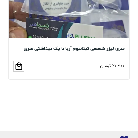
سری لیزر شخصی تیتانیوم آریا با پک بهداشتی سری
بخو
سلیکونی (عمده و تک)
20,500
تومان
00