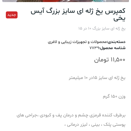
کمپرس یخ ژله ای سایز بزرگ آیس
جدید
یخی
یخ ژله ای سایز بزرگ 10 در 15
دسته‌بندی
:
محصولات و تجهیزات زیبایی و لاغری
شناسه محصول
:
7739
11,500
تومان
یخ ژله ای سایز 15در 10 میلیمتر
وزن 150 گرم
برطرف کننده قرمزی چشم و درمان پف و کبودی ،جراحی های
پوستی پلک ، بینی ، لیزر درمانی ،