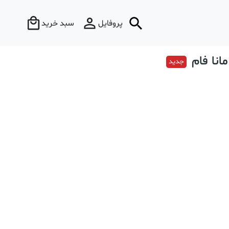
پروفایل
سبد خرید
انا فام
جدید