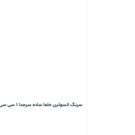
سرنگ انسولین حلما ساده سرجدا 1 سی سی گیج 29 بسته 60 عددی