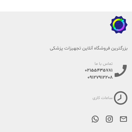
بزرگترین فروشگاه آنلاین تجهیزات پزشکی
تماس با ما
02155435781
09127912208
ساعات کاری