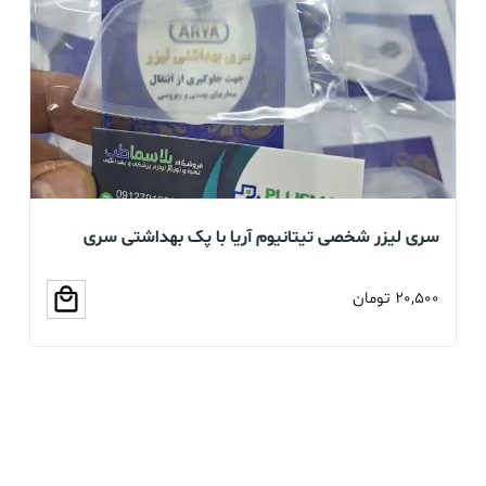
سری لیزر شخصی تیتانیوم آریا با پک بهداشتی سری
بخو
سلیکونی (عمده و تک)
20,500
تومان
00