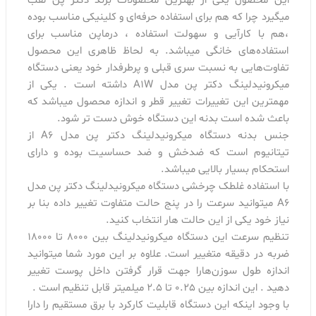
این محصول یکی از بهترین محصولات برند دکتر پن لقب
میگیرد چرا که هم برای استفاده حرفه‌ای و کلینیکی مناسب بوده
،هم با کارآیی و سهولت استفاده ، درماپن مناسب برای
استفاده‌های خانگی میباشد. به لحاظ ظاهری این محصول
تفاوت‌هایی به نسبت سری قبلی و پرطرفدار خود یعنی دستگاه
میکرونیدلینگ دکتر پن مدل A1W داشته است . یکی از
مهمترین این تغییرات تغییر قطر و اندازه محصول میباشد که
باعث شده است بدنه این دستگاه خوش دست تر شود.
جنس بدنه دستگاه میکرونیدلینگ دکتر پن مدل A6 از
تیتانیوم است که ضدخش و ضد حساسیت بوده و دارای
استحکام بسیار بالایی میباشد.
با استفاده غلطک چرخشی دستگاه میکرونیدلینگ دکتر پن مدل
A6 میتوانید سرعت را در پنج حالت متفاوت تغییر داده بنا بر
نیاز خود یکی از این حالت هار انتخاب کنید.
تنظیم سرعت این دستگاه میکرونیدلینگ بین 8000 تا 18000
ضربه در دقیقه متغییر است. علاوه بر این مورد شما میتوانید
اندازه طول سوزن‌هارا جهت قرار گرفتن داخل پوست تغییر
دهید . این اندازه بین 0.25 تا 2.5 میلمیتر قابل تنظیم است .
با وجود اینکه این دستگاه قابلیت کارکرد با برق مستقیم را دارا