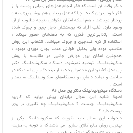
دیگر وقت آن است که فکر انجام عمل‌های زیبایی پوست را از
فکر خود بیرون کنید. چرا که عمل زیبایی هم روشی پرهزینه و
پرخطر میباشد ، هم اینکه امکان نگرفتن نتیجه مطلوب از آن
وجود دارد. اغلب افراد که پوستشان دچار چین و چروک شده
است، ابتدایی‌ترین فکری که به ذهنشان خطور میکند ،
استفاده از کرم ضدچین و چروک میباشد. انتخاب این روش
مناسب بوده ولی بدلیل طولانی مدت بودن دوره‌ی بهبود ،
همچنین امکان بروز عوارض جانبی در مقایسه با روش
میکرونیدلینگ توصیه نمیشود. دستگاه میکرونیدلینگ دکتر
پن مدل A6 درماپن محصولی جدید از برند دکتر پن است که در
ساخت و تولید درماپن و دستگاه‌های میکرونیدلینگ سردمدار
است .
دستگاه میکرونیدلینگ دکتر پن مدل A6
اصولا شاید این سوال برایتان پیش بیاید که کاربرد
میکرونیدلینگ چیست ؟ میکرونیدلینگ چه تاثیری بر روی
پوست دارد ؟
درجواب این سوال باید بگوییم که میکرونیدلینگ یکی از
بهترین روش های کلاژن سازی می باشد که با توجه به هزینه
بسیار کم نتایج شگفت انگیزی را در پی دارد.