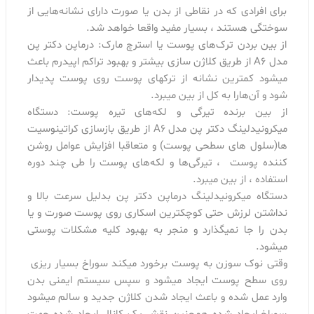
برای افرادی که در نقاطی از بدن یا صورت دارای نشانه‌هایی از
سوختگی هستند ، بسیار مفید واقعا خواهد شد.
از بین بردن ترک‌های پوست یا استرچ مارک: درماپن دکتر پن
مدل A6 از طریق کلاژن سازی بیشتر و بهبود تراکم اپیدرم باعث
میشود کمترین نشانه از ترکهای پوست روی پوست پدیدار
شود و آن‌هارا به کل از بین میبرد.
از بین برنده تیرگی و لکه‌های تیره پوست: دستگاه
میکرونیدلینگ دکتر پن مدل A6 از طریق بازسازی کراتینوسیت
ها(سلول های سطحی پوست) و متعاقبا افزایش عوامل روشن
کننده پوست ، تیرگی‌ها و لکه‌های پوست را طی چند دوره
استفاده ، از بین میبرد.
دستگاه میکرونیدلینگ درماپن دکتر پن بدلیل سرعت بالا و
نداشتن لرزش حتی کوچکترین اسکاری روی پوست صورت و یا
بدن را جا نمیگذارد و منجر به بهبود کلیه مشکلات پوستی
میشود.
وقتی نوک سوزن به پوست برخورد میکند سوراخ بسیار ریزی
روی سطح پوست ایجاد میشود و سپس سیستم ایمنی بدن
وارد عمل شده و باعث ایجاد شدن کلاژن جدید و سالم میشود