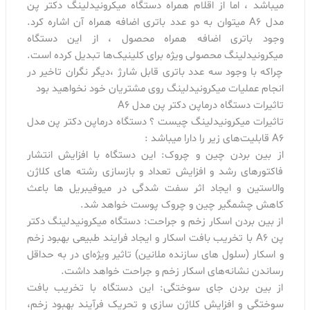
میباشد ، اما از اقلام همراه دستگاه میکرونیدلینگ دکتر پن
مدل A6 میتوان به دو عدد باتری اضافه همراه آن اشاره کرد.
وجود باتری اضافه همراه محصول ، از این دستگاه
میکرونیدلینگ محصولی ویژه برای کلینیک‌ها تبدیل کرده است.
چراکه با وجود سه عدد باتری قابل شارژ ،دیگر نگران تاخیر در
انجام عملیات میکرونیدلینگ روی مشتریان خود نخواهید بود
تاثیرات دستگاه درماپن دکتر پن مدل A6
تاثیرات میکرونیدلینگ چیست ؟ دستگاه درماپن دکتر پن مدل
A6 قابلیت‌های زیر را دارا میباشد :
از بین بردن چین و چروک: این دستگاه با افزایش انتشار
فاکتورهای رشد و افزایش تعداد و بازسازی رشته های کلاژن
والاستین و ایجاد اثر سفت شدگی در میوفیبریل ها باعث
کاهش چشمگیر چین و چروک پوست خواهد شد.
از بین بردن اسکار زخم و جراحت: دستگاه میکرونیدلینگ دکتر
پن A6 با تخریب بافت اسکار و ایجاد فرایند طبیعی بهبود زخم
و اسکار (سلول های سازنده ملانین) تاثیر ویژه‌ای در به حداقل
رساندن نشانه‌های اسکار زخم و جراحت خواهد داشت.
از بین بردن جای سوختگی: این دستگاه با تخریب بافت
سوختگی و افزایش کلاژن سازی و تحریک فرآیند بهبود زخم،