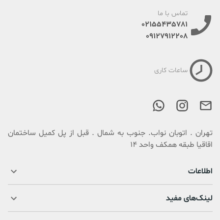
تماس با ما
02155435781
09127912208
ساعات کاری
تهران . اتوبان نواب. جنوب به شمال . قبل از پل کمیل ساختمان
اقاقیا طبقه همکف واحد 14
اطلاعات
لینک‌های مفید