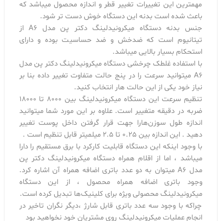
مهمترین این تغییرات تغییر قطر و اندازه محصول میباشد که
باعث شده است بدنه این دستگاه خوش دست تر شود.
جنس بدنه دستگاه میکرونیدلینگ دکتر پن مدل A6 از
تیتانیوم است که ضدخش و ضد حساسیت بوده و دارای
استحکام بسیار بالایی میباشد.
با استفاده غلطک چرخشی دستگاه میکرونیدلینگ دکتر پن مدل
A6 میتوانید سرعت را در پنج حالت متفاوت تغییر داده بنا بر
نیاز خود یکی از این حالت هار انتخاب کنید.
تنظیم سرعت این دستگاه میکرونیدلینگ بین 8000 تا 18000
ضربه در دقیقه متغییر است. علاوه بر این مورد شما میتوانید
اندازه طول سوزن‌هارا جهت قرار گرفتن داخل پوست تغییر
دهید . این اندازه بین 0.25 تا 2.5 میلمیتر قابل تنظیم است .
با وجود اینکه این دستگاه قابلیت کارکرد با برق مستقیم را دارا
میباشد ، اما از اقلام همراه دستگاه میکرونیدلینگ دکتر پن
مدل A6 میتوان به دو عدد باتری اضافه همراه آن اشاره کرد.
وجود باتری اضافه همراه محصول ، از این دستگاه
میکرونیدلینگ محصولی ویژه برای کلینیک‌ها تبدیل کرده است.
چراکه با وجود سه عدد باتری قابل شارژ ،دیگر نگران تاخیر در
انجام عملیات میکرونیدلینگ روی مشتریان خود نخواهید بود