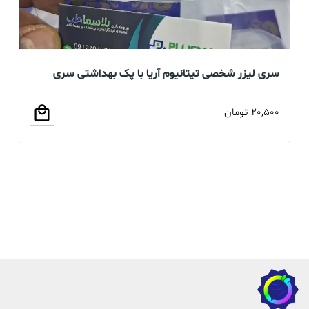
سری لیزر شخصی تیتانیوم آریا با پک بهداشتی سری
بخو
سلیکونی (عمده و تک)
20,500
تومان
00