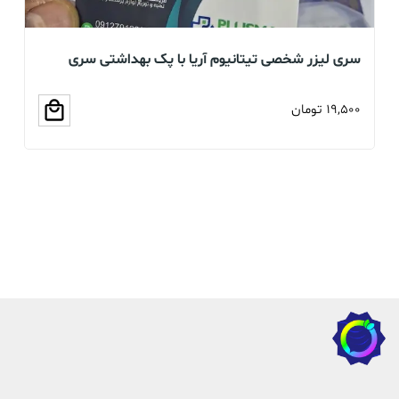
سری لیزر شخصی تیتانیوم آریا با پک بهداشتی سری
بخو
سلیکونی (عمده و تک)
19,500
تومان
00