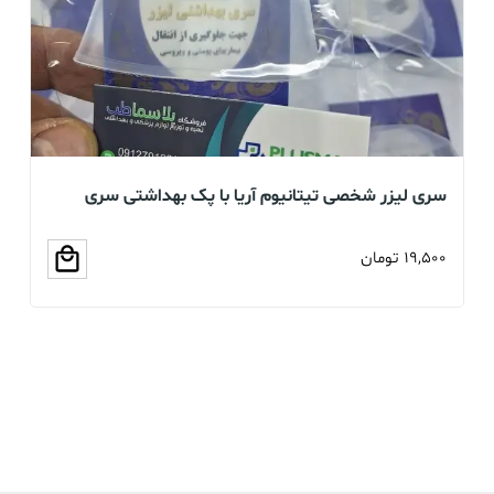
سری لیزر شخصی تیتانیوم آریا با پک بهداشتی سری
بخو
سلیکونی (عمده و تک)
19,500
تومان
00