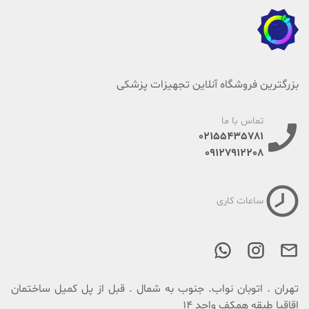
بزرگترین فروشگاه آنلاین تجهیزات پزشکی
تماس با ما
02155435781
09127912208
ساعات کاری
تهران . اتوبان نواب. جنوب به شمال . قبل از پل کمیل ساختمان
اقاقیا طبقه همکف واحد 14